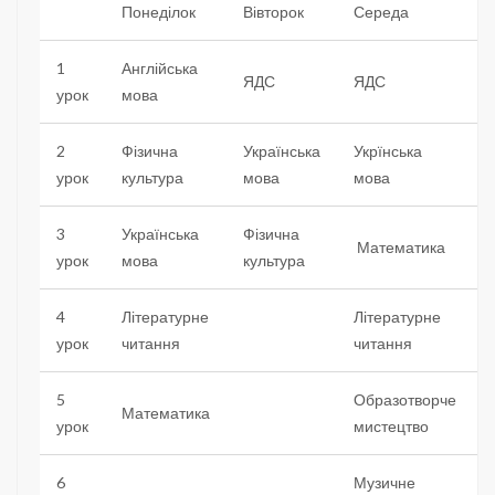
Понеділок
Вівторок
Середа
1
Англійська
ЯДС
ЯДС
урок
мова
2
Фізична
Українська
Укрїнська
урок
культура
мова
мова
3
Українська
Фізична
Математика
урок
мова
культура
4
Літературне
Літературне
урок
читання
читання
5
Образотворче
Математика
урок
мистецтво
6
Музичне