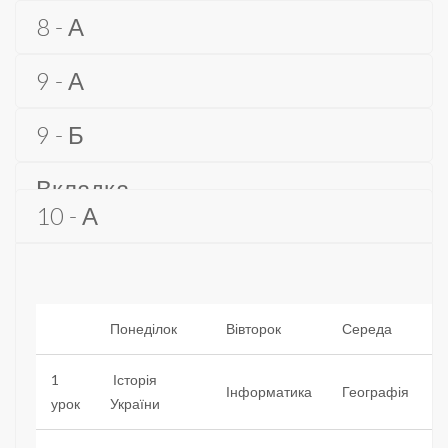
8 - А
9 - А
9 - Б
Вкладка
10 - А
Понеділок
Вівторок
Середа
1
Історія
Інформатика
Географія
урок
України