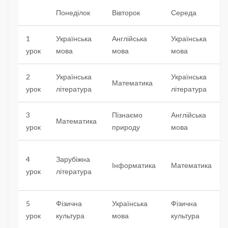
Понеділок
Вівторок
Середа
1
Українська
Англійська
Українська
урок
мова
мова
мова
2
Українська
Українська
Математика
урок
література
література
3
Пізнаємо
Англійська
Математика
урок
природу
мова
4
Зарубіжна
Інформатика
Математика
урок
література
5
Фізична
Українська
Фізична
урок
культура
мова
культура