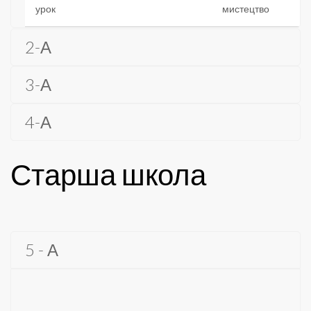
урок
мистецтво
2-А
3-А
4-А
Старша школа
5 - А