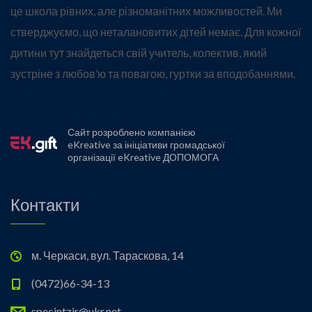
це школа рівних, але різноманітних можливостей. Ми
стверджуємо, що неталановитих дітей немає. Для кожної
дитини тут знайдеться свій учитель, колектив, який
зустріне з любов’ю та повагою, гуртки за вподобаннями.
Сайт розроблено компанією
eKreative
за ініціативи громадської
організації eKreative ДОПОМОГА
Контакти
м. Черкаси, вул. Тараскова, 14
(0472)66-34-13
specintzir@ukr.net