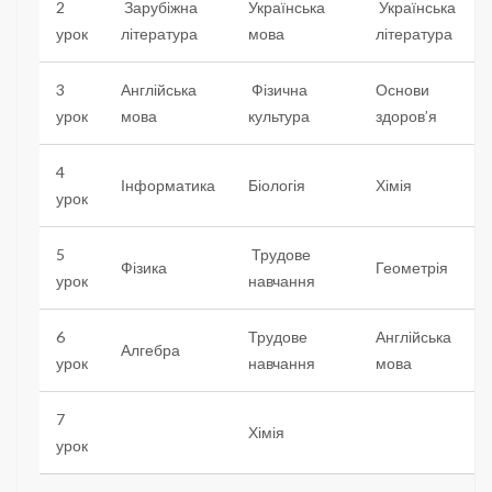
2
Зарубіжна
Українська
Українська
урок
література
мова
література
3
Англійська
Фізична
Основи
урок
мова
культура
здоров’я
4
Інформатика
Біологія
Хімія
урок
5
Трудове
Фізика
Геометрія
урок
навчання
6
Трудове
Англійська
Алгебра
урок
навчання
мова
7
Хімія
урок