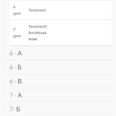
6
Технології
урок
Технології/
7
Англійська
урок
мова
6 - А
6 - Б
6 - В
7 - А
7- Б